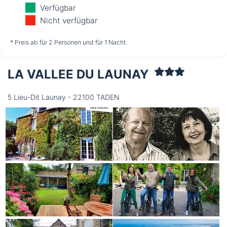
Sonntag
Montag
Dienstag
Verfügbar
09.08.
10.08.
11.08.
Nicht verfügbar
nicht verfügbar
nicht verfügbar
nicht verfügbar
* Preis ab für 2 Personen und für 1 Nacht.
LA VALLEE DU LAUNAY
Mittwoch
12.08.
5 Lieu-Dit Launay - 22100 TADEN
nicht verfügbar