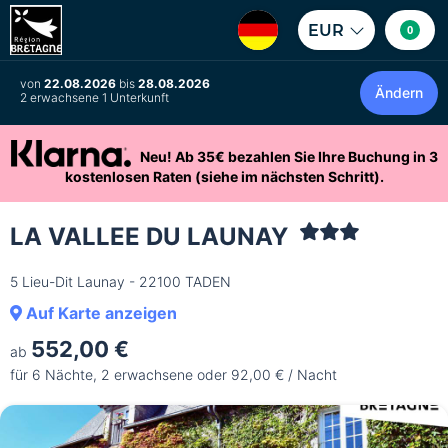
EUR
0
von
22.08.2026
bis
28.08.2026
Ändern
2 erwachsene 1 Unterkunft
Neu! Ab 35€ bezahlen Sie Ihre Buchung in 3
kostenlosen Raten (siehe im nächsten Schritt).
LA VALLEE DU LAUNAY
5 Lieu-Dit Launay - 22100 TADEN
Auf Karte anzeigen
552,00 €
ab
für 6 Nächte, 2 erwachsene oder 92,00 € / Nacht