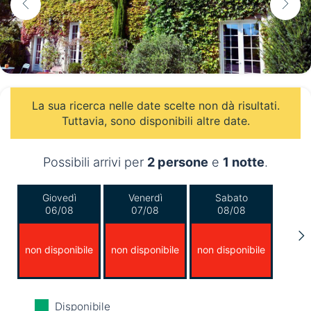
La sua ricerca nelle date scelte non dà risultati.
Tuttavia, sono disponibili altre date.
Possibili arrivi per
2 persone
e
1 notte
.
Giovedì
Venerdì
Sabato
06/08
07/08
08/08
non disponibile
non disponibile
non disponibile
Domenica
Lunedì
Martedì
Disponibile