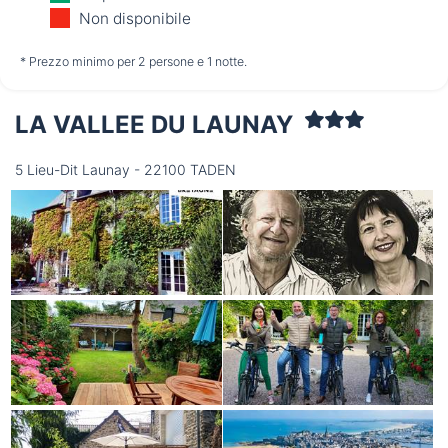
09/08
10/08
11/08
Non disponibile
non disponibile
non disponibile
non disponibile
* Prezzo minimo per 2 persone e 1 notte.
LA VALLEE DU LAUNAY
Mercoledì
12/08
5 Lieu-Dit Launay - 22100 TADEN
non disponibile