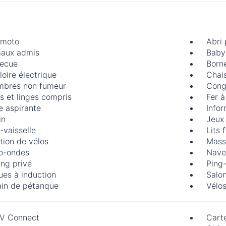
 moto
Abri
aux admis
Baby
ecue
Borne
loire électrique
Chai
bres non fumeur
Cong
s et linges compris
Fer à
e aspirante
Infor
in
Jeux
-vaisselle
Lits f
tion de vélos
Mass
o-ondes
Nave
ing privé
Ping
ues à induction
Salon
ain de pétanque
Vélos
V Connect
Carte