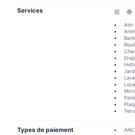
Services
Abri
Anim
Barb
Bouil
Cham
Drap
Hott
Jard
Lave
Loca
Micr
Park
Plaq
Terr
Types de paiement
ANC