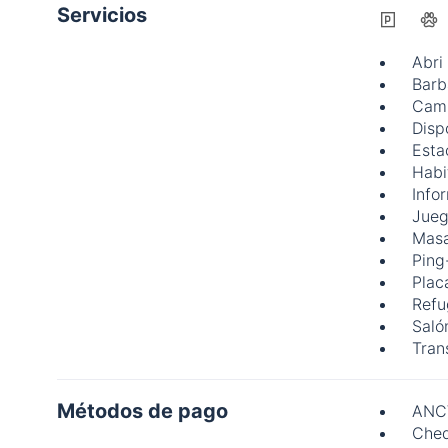
Servicios
Abri
Barb
Camp
Disp
Esta
Habi
Info
Jueg
Masa
Ping
Plac
Refu
Saló
Tran
Métodos de pago
ANC
Cheq