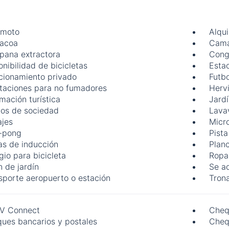
 moto
Alqui
acoa
Cama
ana extractora
Cong
onibilidad de bicicletas
Estac
cionamiento privado
Futbo
taciones para no fumadores
Hervi
rmación turística
Jard
os de sociedad
Lavav
jes
Micr
-pong
Pist
as de inducción
Plan
gio para bicicleta
Ropa
n de jardín
Se a
sporte aeropuerto o estación
Tron
V Connect
Cheq
ues bancarios y postales
Cheq