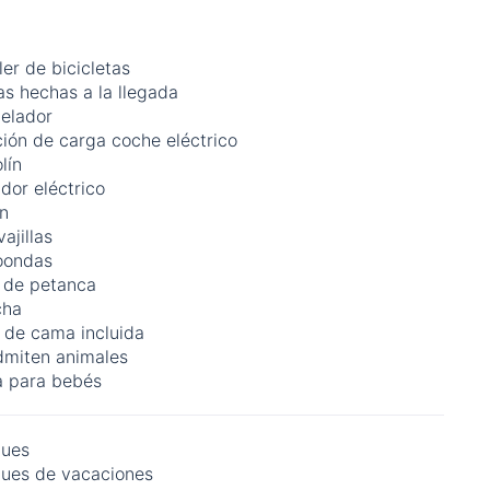
ler de bicicletas
s hechas a la llegada
elador
ión de carga coche eléctrico
lín
dor eléctrico
ín
ajillas
oondas
a de petanca
cha
 de cama incluida
dmiten animales
a para bebés
ues
ues de vacaciones