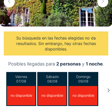
Su búsqueda en las fechas elegidas no da
resultados. Sin embargo, hay otras fechas
disponibles.
Posibles llegadas para
2 personas
y
1 noche
.
Viernes
Sábado
Domingo
07/08
08/08
09/08
no disponible
no disponible
no disponible