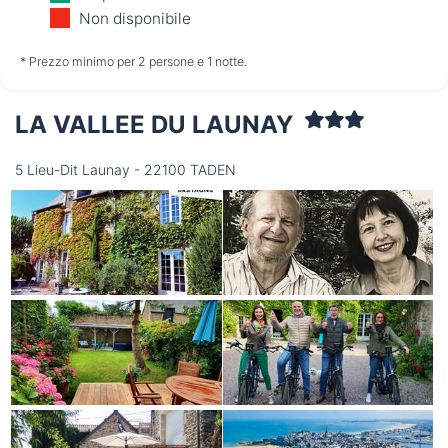
12/08
13/08
14/08
Non disponibile
non disponibile
non disponibile
non disponibile
* Prezzo minimo per 2 persone e 1 notte.
LA VALLEE DU LAUNAY
Sabato
15/08
5 Lieu-Dit Launay - 22100 TADEN
non disponibile