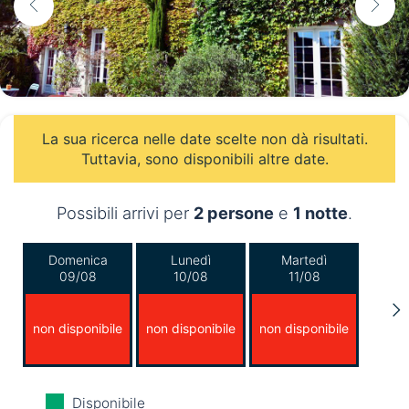
La sua ricerca nelle date scelte non dà risultati.
Tuttavia, sono disponibili altre date.
Possibili arrivi per
2 persone
e
1 notte
.
Domenica
Lunedì
Martedì
09/08
10/08
11/08
non disponibile
non disponibile
non disponibile
Mercoledì
Giovedì
Venerdì
Disponibile