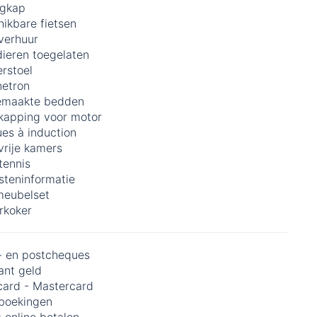
igkap
ikbare fietsen
verhuur
dieren toegelaten
rstoel
etron
maakte bedden
kapping voor motor
es à induction
vrije kamers
tennis
steninformatie
meubelset
rkoker
- en postcheques
ant geld
card - Mastercard
boekingen