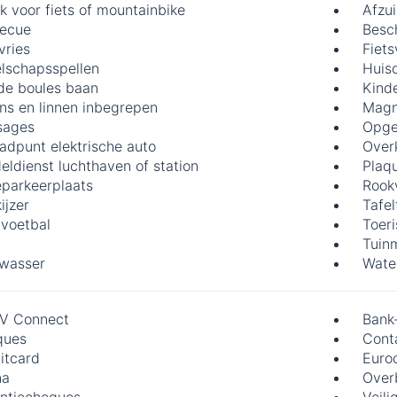
k voor fiets of mountainbike
Afzu
ecue
Besch
vries
Fiets
lschapsspellen
Huis
de boules baan
Kinde
ns en linnen inbegrepen
Magn
sages
Opge
adpunt elektrische auto
Over
eldienst luchthaven of station
Plaqu
éparkeerplaats
Rook
kijzer
Tafel
lvoetbal
Toeri
Tuin
wasser
Wate
V Connect
Bank
ques
Cont
itcard
Euro
na
Over