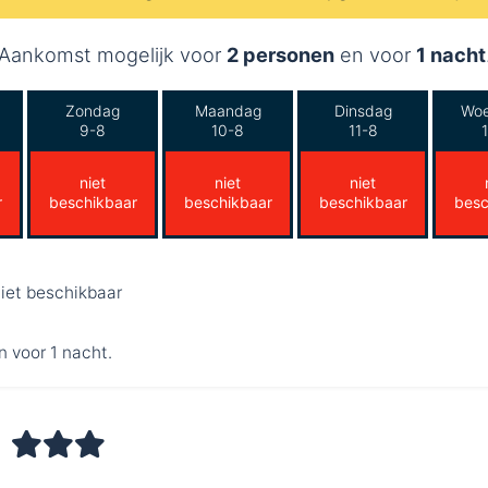
Aankomst mogelijk voor
2 personen
en voor
1 nacht
Zondag
Maandag
Dinsdag
Wo
9-8
10-8
11-8
niet
niet
niet
r
beschikbaar
beschikbaar
beschikbaar
besc
iet beschikbaar
n voor 1 nacht.
Y