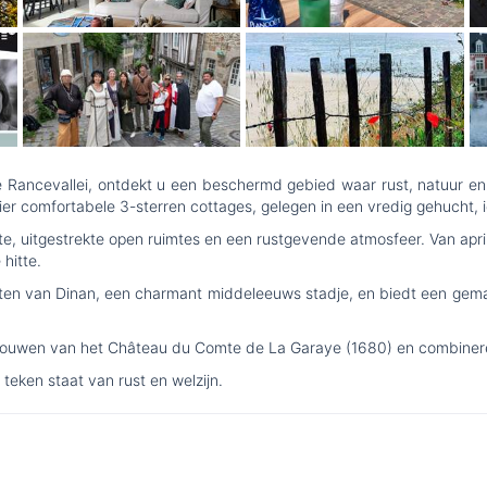
e Rancevallei, ontdekt u een beschermd gebied waar rust, natuur en
 comfortabele 3-sterren cottages, gelegen in een vredig gehucht, ide
stilte, uitgestrekte open ruimtes en een rustgevende atmosfeer. Van ap
hitte.
ten van Dinan, een charmant middeleeuws stadje, en biedt een gema
bouwen van het Château du Comte de La Garaye (1680) en combinere
 teken staat van rust en welzijn.