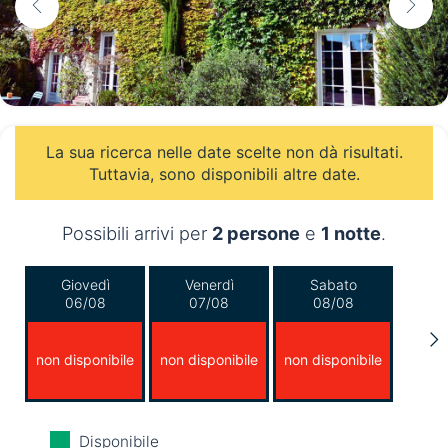
La sua ricerca nelle date scelte non dà risultati.
Tuttavia, sono disponibili altre date.
Possibili arrivi per
2 persone
e
1 notte
.
Giovedì
Venerdì
Sabato
06/08
07/08
08/08
non disponibile
non disponibile
non disponibile
Domenica
Lunedì
Martedì
Disponibile