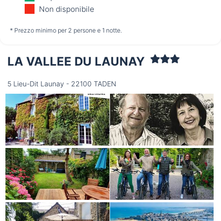
09/08
10/08
11/08
Non disponibile
non disponibile
non disponibile
non disponibile
* Prezzo minimo per 2 persone e 1 notte.
LA VALLEE DU LAUNAY
Mercoledì
12/08
5 Lieu-Dit Launay - 22100 TADEN
non disponibile